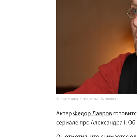
Екатерина Чеснокова/РИА Новости
Актер
Федор Лавров
готовитс
сериале про Александра I. О
Он отметил, что снимается о