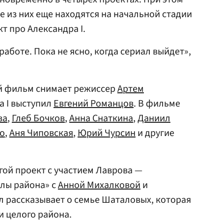
е из них еще находятся на начальной стадии
кт про Александра I.
работе. Пока не ясно, когда сериал выйдет»,
й фильм снимает режиссер
Артем
а I выступил
Евгений Романцов
. В фильме
ва
,
Глеб Бочков
,
Анна Снаткина
,
Даниил
о
,
Аня Чиповская
,
Юрий Чурсин
и другие
гой проект с участием Лаврова —
лы района» с
Анной Михалковой
и
 рассказывает о семье Шаталовых, которая
и целого района.