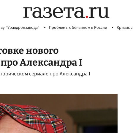
аву "Уралдронзавода"
Проблемы с бензином в России
Кризис с
товке нового
 про Александра I
сторическом сериале про Александра I