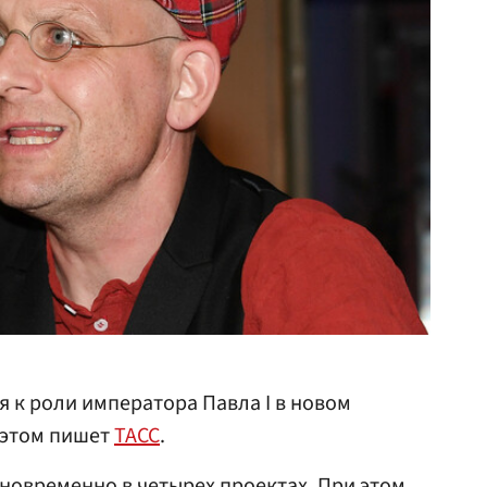
я к роли императора Павла I в новом
б этом пишет
ТАСС
.
дновременно в четырех проектах. При этом