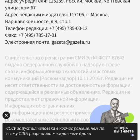
Адрес учредителя: 125239, Россия, Москва, Коптевская
улица, дом 67
Адрес редакции и издателя:
117105
, г.
Москва
,
Варшавское шоссе, д.9, стр.1
Телефон редакции:
+7 (495) 785-00-12
Факс:
+7 (495) 785-17-01
Электронная почта:
gazeta@gazeta.ru
Свидетельство о регистрации СМИ Эл № ФС77-67642
выдано федеральной службой по надзору в сфере
связи, информационных технологий и массовых
коммуникаций (Роскомнадзор) 10.11.2016 г. Редакция не
несет ответственности за достоверность информации,
содержащейся в рекламных объявлениях. Редакция не
предоставляет справочной информации.
Информация об ограничениях
На информационном ресурсе применяются
рекомендательные технологии в соответствии с
Правилами
СССР запустил человека в космос раньше, чем по
18+
всему США разрешили межрасовые браки