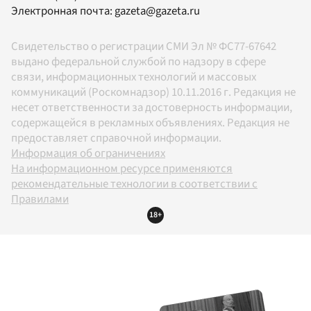
Электронная почта:
gazeta@gazeta.ru
Свидетельство о регистрации СМИ Эл № ФС77-67642
выдано федеральной службой по надзору в сфере
связи, информационных технологий и массовых
коммуникаций (Роскомнадзор) 10.11.2016 г. Редакция не
несет ответственности за достоверность информации,
содержащейся в рекламных объявлениях. Редакция не
предоставляет справочной информации.
Информация об ограничениях
На информационном ресурсе применяются
рекомендательные технологии в соответствии с
Правилами
18+