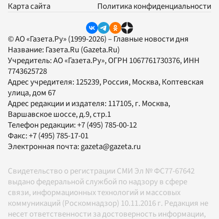
Карта сайта
Политика конфиденциальности
© АО «Газета.Ру» (1999-2026) – Главные новости дня
Название:
Газета.Ru
(Gazeta.Ru)
Учредитель:
АО «Газета.Ру»
, ОГРН 1067761730376, ИНН
7743625728
Адрес учредителя: 125239, Россия, Москва, Коптевская
улица, дом 67
Адрес редакции и издателя:
117105
, г.
Москва
,
Варшавское шоссе, д.9, стр.1
Телефон редакции:
+7 (495) 785-00-12
Факс:
+7 (495) 785-17-01
Электронная почта:
gazeta@gazeta.ru
Свидетельство о регистрации СМИ Эл № ФС77-67642
выдано федеральной службой по надзору в сфере
связи, информационных технологий и массовых
коммуникаций (Роскомнадзор) 10.11.2016 г. Редакция не
несет ответственности за достоверность информации,