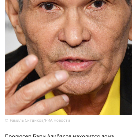
Рамиль Ситдиков/РИА Новости
Продюсер
Бари Алибасов
находится дома