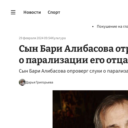
Новости
Спорт
Покушение на гл
29 февраля 2024 09:54
Культура
Сын Бари Алибасова от
о парализации его отца
Сын Бари Алибасова опроверг слухи о парализа
Дарья Григорьева