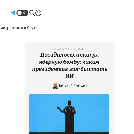
Авторизоваться
 мигрантами в Сеуте
07 августа 2026, 10:43
Посадил всех и скинул
ядерную бомбу: каким
президентом мог бы стать
ИИ
Виталий Рюмшин