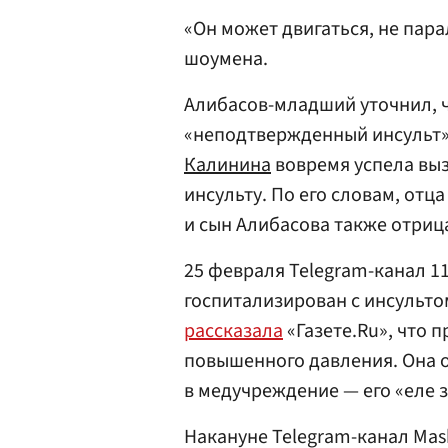
«Он может двигаться, не пара
шоумена.
Алибасов-младший уточнил, чт
«неподтвержденный инсульт»
Калинина
вовремя успела выз
инсульту. По его словам, отц
и сын Алибасова также отрица
25 февраля Telegram-канал 1
госпитализирован с инсульто
рассказала
«Газете.Ru», что 
повышенного давления. Она о
в медучреждение — его «еле 
Накануне Telegram-канал Ma