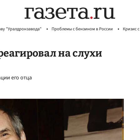
аву "Уралдронзавода"
Проблемы с бензином в России
Кризис с
реагировал на слухи
ции его отца