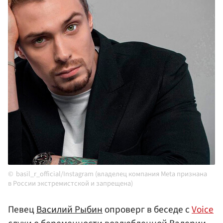
basil_r_official/Instagram (владелец компания Meta признана
в России экстремистской и запрещена)
Певец
Василий Рыбин
опроверг в беседе с
Voice