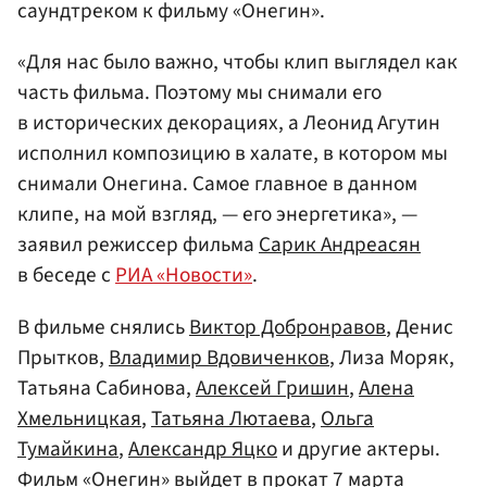
саундтреком к фильму «Онегин».
«Для нас было важно, чтобы клип выглядел как
часть фильма. Поэтому мы снимали его
в исторических декорациях, а Леонид Агутин
исполнил композицию в халате, в котором мы
снимали Онегина. Самое главное в данном
клипе, на мой взгляд, — его энергетика», —
заявил режиссер фильма
Сарик Андреасян
в беседе с
РИА «Новости»
.
В фильме снялись
Виктор Добронравов
, Денис
Прытков,
Владимир Вдовиченков
, Лиза Моряк,
Татьяна Сабинова,
Алексей Гришин
,
Алена
Хмельницкая
,
Татьяна Лютаева
,
Ольга
Тумайкина
,
Александр Яцко
и другие актеры.
Фильм «Онегин» выйдет в прокат 7 марта