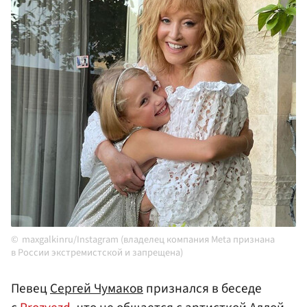
maxgalkinru/Instagram (владелец компания Meta признана
в России экстремистской и запрещена)
Певец
Сергей Чумаков
признался в беседе