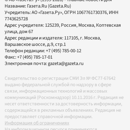
Название:
Газета.Ru
(Gazeta.Ru)
Учредитель:
АО «Газета.Ру»
, ОГРН 1067761730376, ИНН
7743625728
Адрес учредителя: 125239, Россия, Москва, Коптевская
улица, дом 67
Адрес редакции и издателя:
117105
, г.
Москва
,
Варшавское шоссе, д.9, стр.1
Телефон редакции:
+7 (495) 785-00-12
Факс:
+7 (495) 785-17-01
Электронная почта:
gazeta@gazeta.ru
Свидетельство о регистрации СМИ Эл № ФС77-67642
выдано федеральной службой по надзору в сфере
связи, информационных технологий и массовых
коммуникаций (Роскомнадзор) 10.11.2016 г. Редакция не
несет ответственности за достоверность информации,
содержащейся в рекламных объявлениях. Редакция не
предоставляет справочной информации.
Информация об ограничениях
На информационном ресурсе применяются