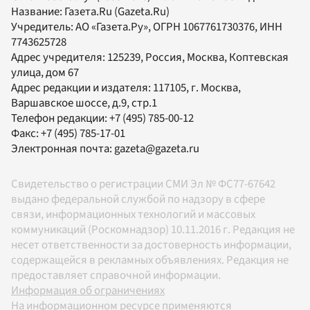
Название:
Газета.Ru
(Gazeta.Ru)
Учредитель:
АО «Газета.Ру»
, ОГРН 1067761730376, ИНН
7743625728
Адрес учредителя: 125239, Россия, Москва, Коптевская
улица, дом 67
Адрес редакции и издателя:
117105
, г.
Москва
,
Варшавское шоссе, д.9, стр.1
Телефон редакции:
+7 (495) 785-00-12
Факс:
+7 (495) 785-17-01
Электронная почта:
gazeta@gazeta.ru
Свидетельство о регистрации СМИ Эл № ФС77-67642
выдано федеральной службой по надзору в сфере
связи, информационных технологий и массовых
коммуникаций (Роскомнадзор) 10.11.2016 г. Редакция не
несет ответственности за достоверность информации,
содержащейся в рекламных объявлениях. Редакция не
предоставляет справочной информации.
Информация об ограничениях
На информационном ресурсе применяются