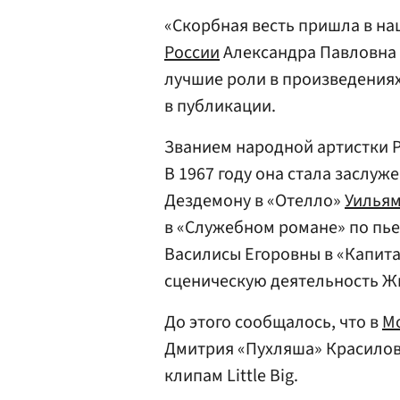
«Скорбная весть пришла в на
России
Александра Павловна 
лучшие роли в произведениях
в публикации.
Званием народной артистки Р
В 1967 году она стала заслу
Дездемону в «Отелло»
Уилья
в «Служебном романе» по пь
Василисы Егоровны в «Капит
сценическую деятельность Ж
До этого сообщалось, что в
М
Дмитрия «Пухляша» Красилова
клипам Little Big.