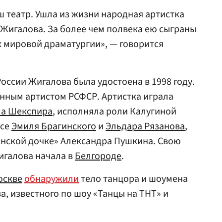
ш театр. Ушла из жизни народная артистка
Жигалова. За более чем полвека ею сыграны
 мировой драматургии», — говорится
оссии Жигалова была удостоена в 1998 году.
женным артистом РСФСР. Артистка играла
ма Шекспира
, исполняла роли Калугиной
есе
Эмиля Брагинского
и
Эльдара Рязанова
,
анской дочке» Александра Пушкина. Свою
игалова начала в
Белгороде
.
оскве
обнаружили
тело танцора и шоумена
, известного по шоу «Танцы на ТНТ» и