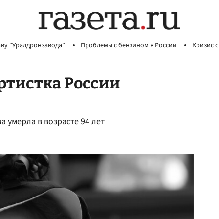
аву "Уралдронзавода"
Проблемы с бензином в России
Кризис с
ртистка России
 умерла в возрасте 94 лет