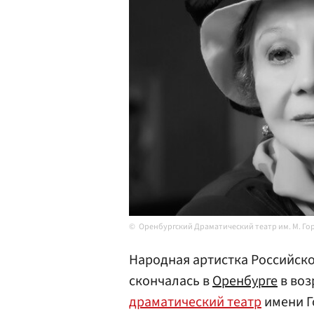
Оренбургский Драматический театр им. М. Го
Народная артистка Российск
скончалась в
Оренбурге
в воз
драматический театр
имени Го