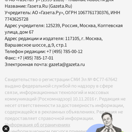
Название:
Газета.Ru
(Gazeta.Ru)
Учредитель:
АО «Газета.Ру»
, ОГРН 1067761730376, ИНН
7743625728
Адрес учредителя: 125239, Россия, Москва, Коптевская
улица, дом 67
Адрес редакции и издателя:
117105
, г.
Москва
,
Варшавское шоссе, д.9, стр.1
Телефон редакции:
+7 (495) 785-00-12
Факс:
+7 (495) 785-17-01
Электронная почта:
gazeta@gazeta.ru
Свидетельство о регистрации СМИ Эл № ФС77-67642
выдано федеральной службой по надзору в сфере
связи, информационных технологий и массовых
коммуникаций (Роскомнадзор) 10.11.2016 г. Редакция не
несет ответственности за достоверность информации,
содержащейся в рекламных объявлениях. Редакция не
предоставляет справочной информации.
Информация об ограничениях
На информационном ресурсе применяются