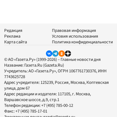
Редакция
Правовая информация
Реклама
Условия использования
Карта сайта
Политика конфиденциальности
© АО «Газета.Ру» (1999-2026) – Главные новости дня
Название:
Газета.Ru
(Gazeta.Ru)
Учредитель:
АО «Газета.Ру»
, ОГРН 1067761730376, ИНН
7743625728
Адрес учредителя: 125239, Россия, Москва, Коптевская
улица, дом 67
Адрес редакции и издателя:
117105
, г.
Москва
,
Варшавское шоссе, д.9, стр.1
Телефон редакции:
+7 (495) 785-00-12
Факс:
+7 (495) 785-17-01
Электронная почта:
gazeta@gazeta.ru