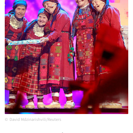
David Mdzinarishvili/Reuters