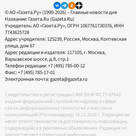
© АО «Газета.Ру» (1999-2026) – Главные новости дня
Название:
Газета.Ru
(Gazeta.Ru)
Учредитель:
АО «Газета.Ру»
, ОГРН 1067761730376, ИНН
7743625728
Адрес учредителя: 125239, Россия, Москва, Коптевская
улица, дом 67
Адрес редакции и издателя:
117105
, г.
Москва
,
Варшавское шоссе, д.9, стр.1
Телефон редакции:
+7 (495) 785-00-12
Факс:
+7 (495) 785-17-01
Электронная почта:
gazeta@gazeta.ru
Свидетельство о регистрации СМИ Эл № ФС77-67642
выдано федеральной службой по надзору в сфере
связи, информационных технологий и массовых
коммуникаций (Роскомнадзор) 10.11.2016 г. Редакция не
несет ответственности за достоверность информации,
содержащейся в рекламных объявлениях. Редакция не
предоставляет справочной информации.