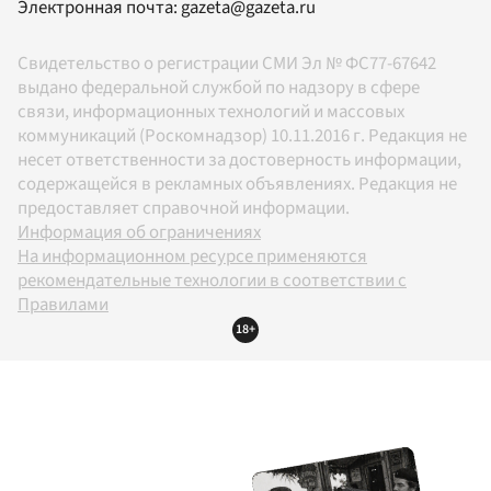
Электронная почта:
gazeta@gazeta.ru
Свидетельство о регистрации СМИ Эл № ФС77-67642
выдано федеральной службой по надзору в сфере
связи, информационных технологий и массовых
коммуникаций (Роскомнадзор) 10.11.2016 г. Редакция не
несет ответственности за достоверность информации,
содержащейся в рекламных объявлениях. Редакция не
предоставляет справочной информации.
Информация об ограничениях
На информационном ресурсе применяются
рекомендательные технологии в соответствии с
Правилами
18+