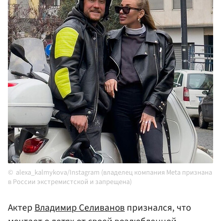
alexa_kalmykova/Instagram (владелец компания Meta признана
в России экстремистской и запрещена)
Актер
Владимир Селиванов
признался, что