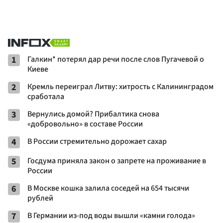
1
Галкин* потерял дар речи после слов Пугачевой о
Киеве
2
Кремль переиграл Литву: хитрость с Калининградом
сработала
3
Вернулись домой? Прибалтика снова
«добровольно» в составе России
4
В России стремительно дорожает сахар
5
Госдума приняла закон о запрете на проживание в
России
6
В Москве кошка залила соседей на 654 тысячи
рублей
7
В Германии из-под воды вышли «камни голода»