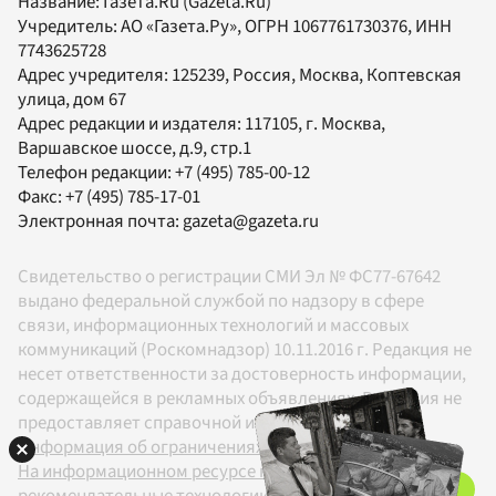
Название:
Газета.Ru
(Gazeta.Ru)
Учредитель:
АО «Газета.Ру»
, ОГРН 1067761730376, ИНН
7743625728
Адрес учредителя: 125239, Россия, Москва, Коптевская
улица, дом 67
Адрес редакции и издателя:
117105
, г.
Москва
,
Варшавское шоссе, д.9, стр.1
Телефон редакции:
+7 (495) 785-00-12
Факс:
+7 (495) 785-17-01
Электронная почта:
gazeta@gazeta.ru
Свидетельство о регистрации СМИ Эл № ФС77-67642
выдано федеральной службой по надзору в сфере
связи, информационных технологий и массовых
коммуникаций (Роскомнадзор) 10.11.2016 г. Редакция не
несет ответственности за достоверность информации,
содержащейся в рекламных объявлениях. Редакция не
предоставляет справочной информации.
Информация об ограничениях
На информационном ресурсе применяются