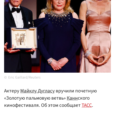
Eric Gaillard/Reuters
Актеру
Майклу Дугласу
вручили почетную
«Золотую пальмовую ветвь»
Канн
ского
кинофестиваля. Об этом сообщает
ТАСС
.