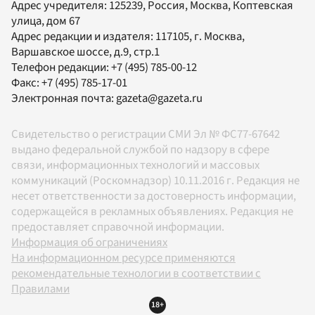
Адрес учредителя: 125239, Россия, Москва, Коптевская
улица, дом 67
Адрес редакции и издателя:
117105
, г.
Москва
,
Варшавское шоссе, д.9, стр.1
Телефон редакции:
+7 (495) 785-00-12
Факс:
+7 (495) 785-17-01
Электронная почта:
gazeta@gazeta.ru
Свидетельство о регистрации СМИ Эл № ФС77-67642
выдано федеральной службой по надзору в сфере
связи, информационных технологий и массовых
коммуникаций (Роскомнадзор) 10.11.2016 г. Редакция не
несет ответственности за достоверность информации,
содержащейся в рекламных объявлениях. Редакция не
предоставляет справочной информации.
Информация об ограничениях
На информационном ресурсе применяются
рекомендательные технологии в соответствии с
Правилами
18+