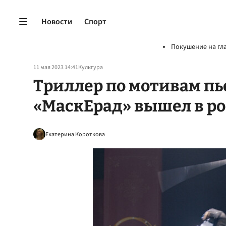
Новости
Спорт
Покушение на гл
11 мая 2023 14:41
Культура
Триллер по мотивам п
«МаскЕрад» вышел в р
Екатерина Короткова