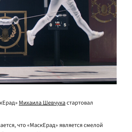
скЕрад»
Михаила Шевчука
стартовал
ается, что «МаскЕрад» является смелой