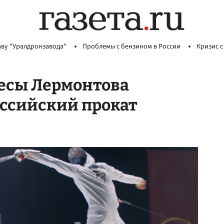
аву "Уралдронзавода"
Проблемы с бензином в России
Кризис с
ьесы Лермонтова
оссийский прокат