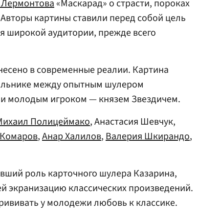
 Лермонтова
«Маскарад» о страсти, пороках
. Авторы картины ставили перед собой цель
ля широкой аудитории, прежде всего
несено в современные реалии. Картина
ольнике между опытным шулером
 и молодым игроком — князем Звездичем.
Михаил Полицеймако
, Анастасия Шевчук,
 Комаров
,
Анар Халилов
,
Валерия Шкирандо
,
ивший роль карточного шулера Казарина,
ей экранизацию классических произведений.
рививать у молодежи любовь к классике.