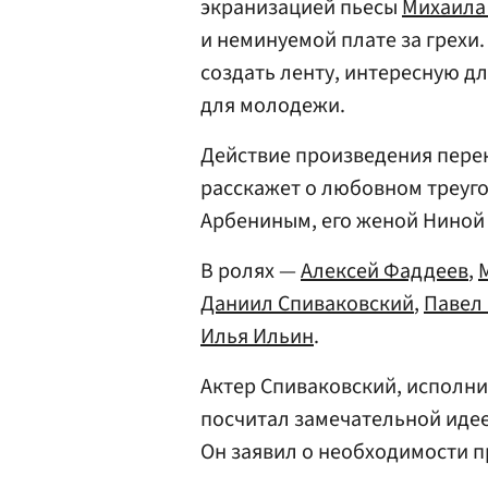
экранизацией пьесы
Михаила
и неминуемой плате за грехи
создать ленту, интересную д
для молодежи.
Действие произведения пере
расскажет о любовном треуг
Арбениным, его женой Ниной
В ролях —
Алексей Фаддеев
,
Даниил Спиваковский
,
Павел
Илья Ильин
.
Актер Спиваковский, исполн
посчитал замечательной иде
Он заявил о необходимости п