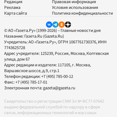
Редакция
Правовая информация
Реклама
Условия использования
Карта сайта
Политика конфиденциальности
© АО «Газета.Ру» (1999-2026) – Главные новости дня
Название:
Газета.Ru
(Gazeta.Ru)
Учредитель:
АО «Газета.Ру»
, ОГРН 1067761730376, ИНН
7743625728
Адрес учредителя: 125239, Россия, Москва, Коптевская
улица, дом 67
Адрес редакции и издателя:
117105
, г.
Москва
,
Варшавское шоссе, д.9, стр.1
Телефон редакции:
+7 (495) 785-00-12
Факс:
+7 (495) 785-17-01
Электронная почта:
gazeta@gazeta.ru
Свидетельство о регистрации СМИ Эл № ФС77-67642
выдано федеральной службой по надзору в сфере
связи, информационных технологий и массовых