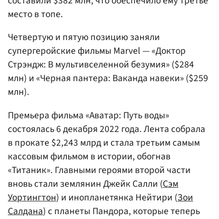
составили $382 млн, что обеспечило ему третье
место в топе.
Четвертую и пятую позицию заняли
супергеройские фильмы Marvel — «Доктор
Стрэндж: В мультивселенной безумия» ($284
млн) и «Черная пантера: Ваканда навеки» ($259
млн).
Премьера фильма «Аватар: Путь воды»
состоялась 6 декабря 2022 года. Лента собрала
в прокате $2,243 млрд и стала третьим самым
кассовым фильмом в истории, обогнав
«Титаник». Главными героями второй части
вновь стали землянин Джейк Салли (
Сэм
Уортингтон
) и инопланетянка Нейтири (
Зои
Салдана
) с планеты Пандора, которые теперь