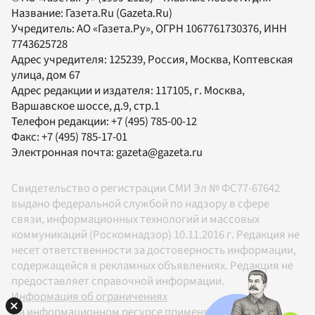
Название:
Газета.Ru
(Gazeta.Ru)
Учредитель:
АО «Газета.Ру»
, ОГРН 1067761730376, ИНН
7743625728
Адрес учредителя: 125239, Россия, Москва, Коптевская
улица, дом 67
Адрес редакции и издателя:
117105
, г.
Москва
,
Варшавское шоссе, д.9, стр.1
Телефон редакции:
+7 (495) 785-00-12
Факс:
+7 (495) 785-17-01
Электронная почта:
gazeta@gazeta.ru
Свидетельство о регистрации СМИ Эл № ФС77-67642
выдано федеральной службой по надзору в сфере
связи, информационных технологий и массовых
коммуникаций (Роскомнадзор) 10.11.2016 г. Редакция не
несет ответственности за достоверность информации,
содержащейся в рекламных объявлениях. Редакция не
предоставляет справочной информации.
Информация об ограничениях
На информационном ресурсе применяются