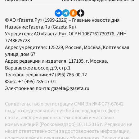
© АО «Газета.Ру» (1999-2026) – Главные новости дня
Название:
Газета.Ru
(Gazeta.Ru)
Учредитель:
АО «Газета.Ру»
, ОГРН 1067761730376, ИНН
7743625728
Адрес учредителя: 125239, Россия, Москва, Коптевская
улица, дом 67
Адрес редакции и издателя:
117105
, г.
Москва
,
Варшавское шоссе, д.9, стр.1
Телефон редакции:
+7 (495) 785-00-12
Факс:
+7 (495) 785-17-01
Электронная почта:
gazeta@gazeta.ru
Свидетельство о регистрации СМИ Эл № ФС77-67642
выдано федеральной службой по надзору в сфере
связи, информационных технологий и массовых
коммуникаций (Роскомнадзор) 10.11.2016 г. Редакция не
несет ответственности за достоверность информации,
содержащейся в рекламных объявлениях. Редакция не