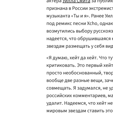
актера
Уилла Смита
за публик
признана в России экстремис
музыканта «Ты и я». Ранее Уи
под ремикс песни Xcho, одна
возмутились выбору русскоя
надеется, что обрушившаяся 
звездам размещать у себя ви
«Я думаю, хейт да хейт. Что 
критиковать. Это первый хей
просто необоснованный, твор
вообще две разные вещи, зач
совмещать. Я задумался, не у
российских комментариев, мал
удалит. Надеемся, что хейт 
мировым звездам ставить этот