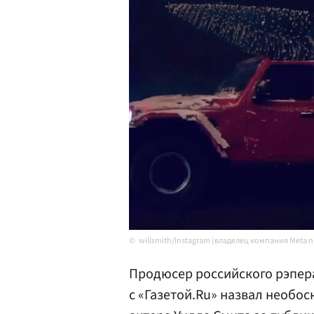
willsmith/Instagram (владелец компания Meta 
Продюсер российского рэпера
с «Газетой.Ru» назвал необо