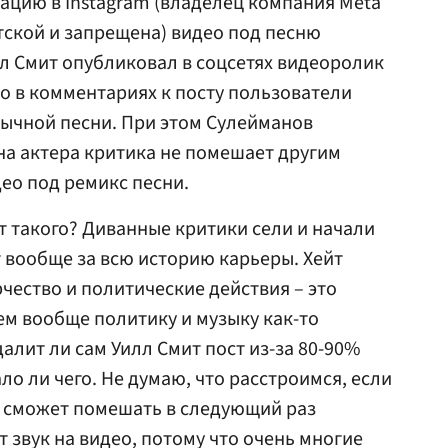
ацию в Instagram (владелец компания Meta
тской и запрещена) видео под песню
лл Смит опубликовал в соцсетях видеоролик
ко в комментариях к посту пользователи
зычной песни. При этом Сулейманов
на актера критика не помешает другим
део под ремикс песни.
тут такого? Диванные критики сели и начали
т вообще за всю историю карьеры. Хейт
чество и политические действия – это
ем вообще политику и музыку как-то
далит ли сам Уилл Смит пост из-за 80-90%
о ли чего. Не думаю, что расстроимся, если
не сможет помешать в следующий раз
 звук на видео, потому что очень многие