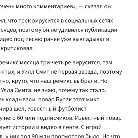
 очень много комментариев», — сказал он.
, что трек вирусится в социальных сетях
сяцев, поэтому он не удивился публикации
 видео под песню ранее уже выкладывали
е критиковал.
ремикс месяца три-четыре вирусится, там
нятых, и Уилл Смит не первая звезда, поэтому
ятно, круто, что наш ремикс выбрали. Но
Улла Смита, не знаю, почему так стало.
 выкладывали. повар Бурак этот микс
мира шел, известный футболист
у него 60 млн подписчиков. Известный повар
икует истории и видео в ленте. С игрой
, у них под 90 млн просмотров было. Но что