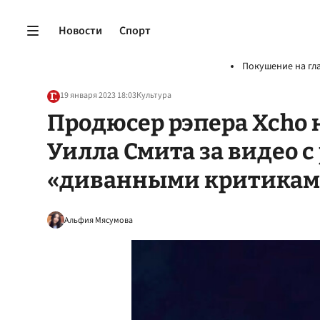
Новости
Спорт
Покушение на гл
19 января 2023 18:03
Культура
Продюсер рэпера Xcho
Уилла Смита за видео с
«диванными критикам
Альфия Мясумова