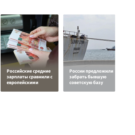
М
Российские средние
России предложили
о
зарплаты сравнили с
забрать бывшую
п
европейскими
советскую базу
Р