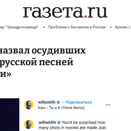
аву "Уралдронзавода"
Проблемы с бензином в России
Кризис с
 назвал осудивших
 русской песней
и»