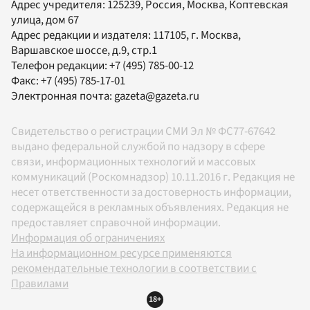
Адрес учредителя: 125239, Россия, Москва, Коптевская
улица, дом 67
Адрес редакции и издателя:
117105
, г.
Москва
,
Варшавское шоссе, д.9, стр.1
Телефон редакции:
+7 (495) 785-00-12
Факс:
+7 (495) 785-17-01
Электронная почта:
gazeta@gazeta.ru
Свидетельство о регистрации СМИ Эл № ФС77-67642
выдано федеральной службой по надзору в сфере
связи, информационных технологий и массовых
коммуникаций (Роскомнадзор) 10.11.2016 г. Редакция не
несет ответственности за достоверность информации,
содержащейся в рекламных объявлениях. Редакция не
предоставляет справочной информации.
Информация об ограничениях
На информационном ресурсе применяются
рекомендательные технологии в соответствии с
Правилами
18+