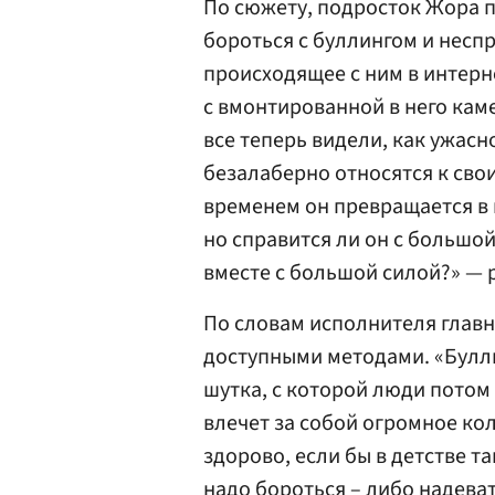
По сюжету, подросток Жора п
бороться с буллингом и несп
происходящее с ним в интерн
с вмонтированной в него каме
все теперь видели, как ужасн
безалаберно относятся к сво
временем он превращается в 
но справится ли он с большо
вместе с большой силой?» — 
По словам исполнителя главн
доступными методами. «Булли
шутка, с которой люди потом
влечет за собой огромное ко
здорово, если бы в детстве т
надо бороться – либо надеват