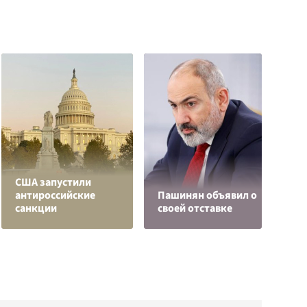
США запустили
Б
антироссийские
Пашинян объявил о
в
санкции
своей отставке
н