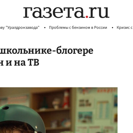
аву "Уралдронзавода"
Проблемы с бензином в России
Кризис с
 школьнике-блогере
 и на ТВ