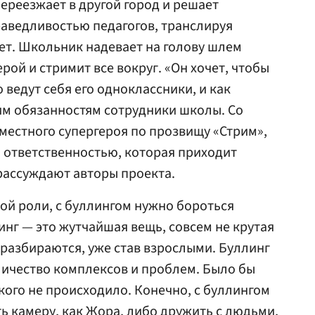
ереезжает в другой город и решает
раведливостью педагогов, транслируя
ет. Школьник надевает на голову шлем
рой и стримит все вокруг. «Он хочет, чтобы
о ведут себя его одноклассники, и как
им обязанностям сотрудники школы. Со
местного супергероя по прозвищу «Стрим»,
й ответственностью, которая приходит
рассуждают авторы проекта.
ой роли, с буллингом нужно бороться
нг — это жутчайшая вещь, совсем не крутая
 разбираются, уже став взрослыми. Буллинг
личество комплексов и проблем. Было бы
акого не происходило. Конечно, с буллингом
ь камеру, как Жора, либо дружить с людьми,