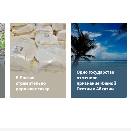
Одно государство
В России
отменило
стремительно
признание Южной
дорожает сахар
Осетии и Абхазии