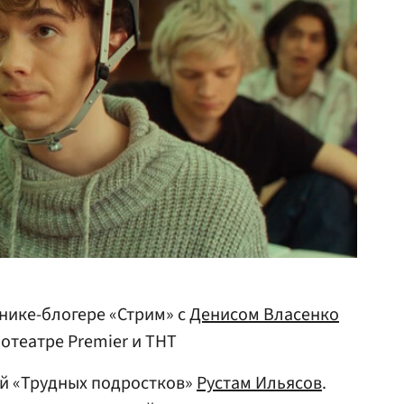
нике-блогере «Стрим» с
Денисом Власенко
отеатре Premier и ТНТ
й «Трудных подростков»
Рустам Ильясов
.