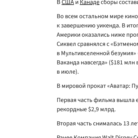
В
США
и
Канаде
сборы состав
Во всем остальном мире кино
к завершению уикенда. В ито
Америки оказались ниже прог
Сиквел сравнялся с «Бэтмено
в Мультивселенной безумия» (
Ваканда навсегда» ($181 млн 
в июле).
В мировой прокат «Аватар: П
Первая часть фильма вышла е
рекордные $2,9 млрд.
Вторая часть снималась 13 ле
Ранее Компания Walt Disney 