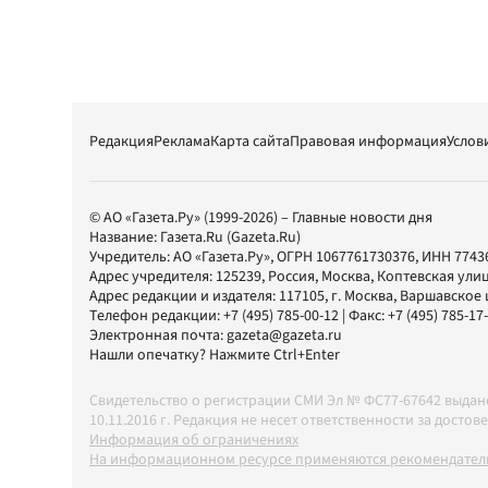
Редакция
Реклама
Карта сайта
Правовая информация
Услов
© АО «Газета.Ру» (1999-2026) – Главные новости дня
Название:
Газета.Ru
(Gazeta.Ru)
Учредитель:
АО «Газета.Ру»
, ОГРН 1067761730376, ИНН 7743
Адрес учредителя: 125239, Россия, Москва, Коптевская улиц
Адрес редакции и издателя:
117105
, г.
Москва
,
Варшавское шо
Телефон редакции:
+7 (495) 785-00-12
| Факс:
+7 (495) 785-17
Электронная почта:
gazeta@gazeta.ru
Нашли опечатку? Нажмите Ctrl+Enter
Свидетельство о регистрации СМИ Эл № ФС77-67642 выда
10.11.2016 г. Редакция не несет ответственности за дос
Информация об ограничениях
На информационном ресурсе применяются рекомендатель