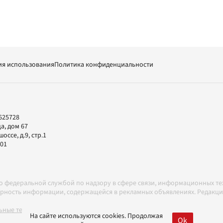
ия использования
Политика конфиденциальности
625728
а, дом 67
ссе, д.9, стр.1
-01
но федеральной службой по надзору в сфере связи, информационных т
товерность информации, содержащейся в рекламных объявлениях. Редак
ные технологии в соответствии с Правилами
На сайте используются cookies. Продолжая
Ok