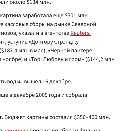
или около $134 млн.
картина заработала еще $301 млн
ге кассовые сборы на рынке Северной
нозов, указали в агентстве
Reuters.
м», уступив «Доктору Стрэнджу
$187,4 млн в мае), «Черной пантере:
в ноябре) и «Тор: Любовь и гром» ($144,2 млн
уть воды» вышел 16 декабря.
ще в декабре 2009 года и собрала
т. Бюджет картины составил $350–400 млн.
Co
изменила
прогноз по сборам фильма