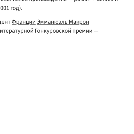
001 год).
идент
Франции
Эмманюэль Макрон
литературной Гонкуровской премии —