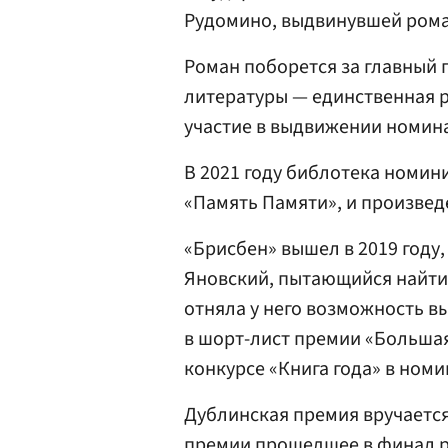
Рудомино, выдвинувшей рома
Роман поборется за главный 
литературы — единственная 
участие в выдвижении номина
В 2021 году библотека номин
«Память Памяти», и произвед
«Брисбен» вышел в 2019 году,
Яновский, пытающийся найти 
отняла у него возможность вы
в шорт-лист премии «Больша
конкурсе «Книга года» в номи
Дублинская премия вручается 
премии прошедшее в финал р