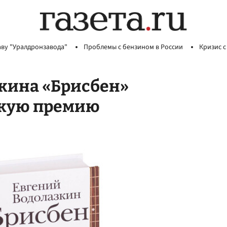
аву "Уралдронзавода"
Проблемы с бензином в России
Кризис с
кина «Брисбен»
скую премию