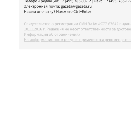
Телефон редакции:
+7 (495) 785-00-12
| Факс:
+7 (495) 785-17
Электронная почта:
gazeta@gazeta.ru
Нашли опечатку? Нажмите Ctrl+Enter
Свидетельство о регистрации СМИ Эл № ФС77-67642 выда
10.11.2016 г. Редакция не несет ответственности за дос
Информация об ограничениях
На информационном ресурсе применяются рекомендатель