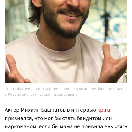
bashkatovmisha/Instagram (владелец компания Meta признана
в России экстремистской и запрещена)
Актер Михаил
Башкатов
в интервью
kp.ru
признался, что мог бы стать бандитом или
наркоманом, если бы мама не привила ему «тягу