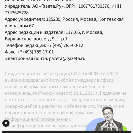
Учредитель:
АО «Газета.Ру»
, ОГРН 1067761730376, ИНН
7743625728
Адрес учредителя: 125239, Россия, Москва, Коптевская
улица, дом 67
Адрес редакции и издателя:
117105
, г.
Москва
,
Варшавское шоссе, д.9, стр.1
Телефон редакции:
+7 (495) 785-00-12
Факс:
+7 (495) 785-17-01
Электронная почта:
gazeta@gazeta.ru
Свидетельство о регистрации СМИ Эл № ФС77-67642
выдано федеральной службой по надзору в сфере
связи, информационных технологий и массовых
коммуникаций (Роскомнадзор) 10.11.2016 г. Редакция не
несет ответственности за достоверность информации,
содержащейся в рекламных объявлениях. Редакция не
предоставляет справочной информации.
Информация об ограничениях
На информационном ресурсе применяются
рекомендательные технологии в соответствии с