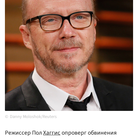
Danny Moloshok/Reuters
Режиссер Пол
Хаггис
опроверг обвинения