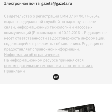
Электронная почта:
gazeta@gazeta.ru
Свидетельство о регистрации СМИ Эл № ФС77-67642
выдано федеральной службой по надзору в сфере
связи, информационных технологий и массовых
коммуникаций (Роскомнадзор) 10.11.2016 г. Редакция не
несет ответственности за достоверность информации,
содержащейся в рекламных объявлениях. Редакция не
предоставляет справочной информации.
Информация об ограничениях
На информационном ресурсе применяются
рекомендательные технологии в соответствии с
Правилами
18+