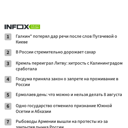
1
Галкин* потерял дар речи после слов Пугачевой о
Киеве
2
В России стремительно дорожает сахар
3
Кремль переиграл Литву: хитрость с Калининградом
сработала
4
Госдума приняла закон о запрете на проживание в
России
5
Ермолаев день: что можно и нельзя делать 8 августа
6
Одно государство отменило признание Южной
Осетии и Абхазии
7
Рыбоводы Армении вышли на протесты из-за
закрытия рынка России