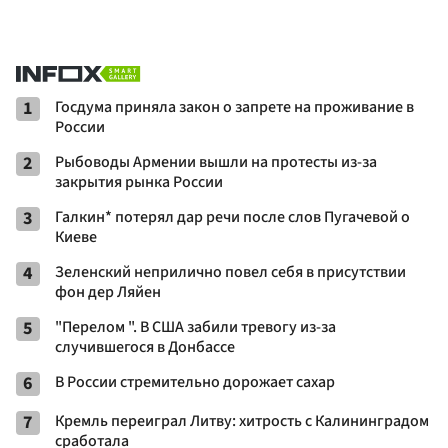
1
Госдума приняла закон о запрете на проживание в
России
2
Рыбоводы Армении вышли на протесты из-за
закрытия рынка России
3
Галкин* потерял дар речи после слов Пугачевой о
Киеве
4
Зеленский неприлично повел cебя в присутствии
фон дер Ляйен
5
"Перелом ". В США забили тревогу из-за
случившегося в Донбассе
6
В России стремительно дорожает сахар
7
Кремль переиграл Литву: хитрость с Калининградом
сработала