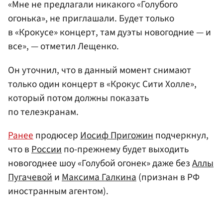
«Мне не предлагали никакого «Голубого
огонька», не приглашали. Будет только
в «Крокусе» концерт, там дуэты новогодние — и
все», — отметил Лещенко.
Он уточнил, что в данный момент снимают
только один концерт в «Крокус Сити Холле»,
который потом должны показать
по телеэкранам.
Ранее
продюсер
Иосиф Пригожин
подчеркнул,
что в
России
по-прежнему будет выходить
новогоднее шоу «Голубой огонек» даже без
Аллы
Пугачевой
и
Максима Галкина
(признан в РФ
иностранным агентом).