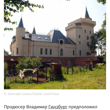
Gennadii Usoev/Global Look Press
Продюсер Владимир
Гинзбург
предположил