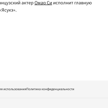
анцузский актер
Омар Си
исполнит главную
«Ясукэ».
ия использования
Политика конфиденциальности