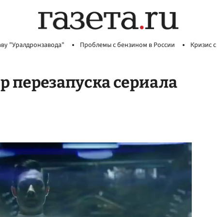
аву "Уралдронзавода"
Проблемы с бензином в России
Кризис с
ер перезапуска сериала