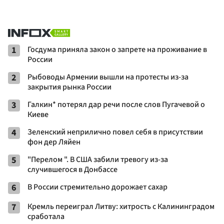
1
Госдума приняла закон о запрете на проживание в
России
2
Рыбоводы Армении вышли на протесты из-за
закрытия рынка России
3
Галкин* потерял дар речи после слов Пугачевой о
Киеве
4
Зеленский неприлично повел cебя в присутствии
фон дер Ляйен
5
"Перелом ". В США забили тревогу из-за
случившегося в Донбассе
6
В России стремительно дорожает сахар
7
Кремль переиграл Литву: хитрость с Калининградом
сработала