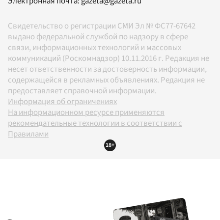
Электронная почта:
gazeta@gazeta.ru
Свидетельство о регистрации СМИ Эл № ФС77-67642
выдано федеральной службой по надзору в сфере
связи, информационных технологий и массовых
коммуникаций (Роскомнадзор) 10.11.2016 г. Редакция не
несет ответственности за достоверность информации,
содержащейся в рекламных объявлениях. Редакция не
предоставляет справочной информации.
Информация об ограничениях
На информационном ресурсе применяются
рекомендательные технологии в соответствии с
Правилами
18+