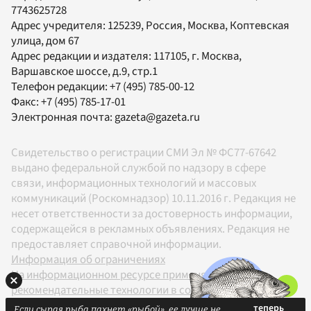
7743625728
Адрес учредителя: 125239, Россия, Москва, Коптевская
улица, дом 67
Адрес редакции и издателя:
117105
, г.
Москва
,
Варшавское шоссе, д.9, стр.1
Телефон редакции:
+7 (495) 785-00-12
Факс:
+7 (495) 785-17-01
Электронная почта:
gazeta@gazeta.ru
Свидетельство о регистрации СМИ Эл № ФС77-67642
выдано федеральной службой по надзору в сфере
связи, информационных технологий и массовых
коммуникаций (Роскомнадзор) 10.11.2016 г. Редакция не
несет ответственности за достоверность информации,
содержащейся в рекламных объявлениях. Редакция не
предоставляет справочной информации.
Информация об ограничениях
На информационном ресурсе применяются
рекомендательные технологии в соответствии с
Правилами
Если сырая рыба пахнет «рыбой», ее лучше не