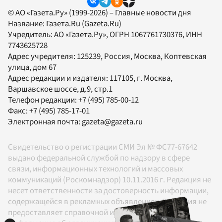
© АО «Газета.Ру» (1999-2026) – Главные новости дня
Название:
Газета.Ru
(Gazeta.Ru)
Учредитель:
АО «Газета.Ру»
, ОГРН 1067761730376, ИНН
7743625728
Адрес учредителя: 125239, Россия, Москва, Коптевская
улица, дом 67
Адрес редакции и издателя:
117105
, г.
Москва
,
Варшавское шоссе, д.9, стр.1
Телефон редакции:
+7 (495) 785-00-12
Факс:
+7 (495) 785-17-01
Электронная почта:
gazeta@gazeta.ru
Свидетельство о регистрации СМИ Эл № ФС77-67642
выдано федеральной службой по надзору в сфере
связи, информационных технологий и массовых
коммуникаций (Роскомнадзор) 10.11.2016 г. Редакция не
несет ответственности за достоверность информации,
содержащейся в рекламных объявлениях. Редакция не
предоставляет справочной информации.