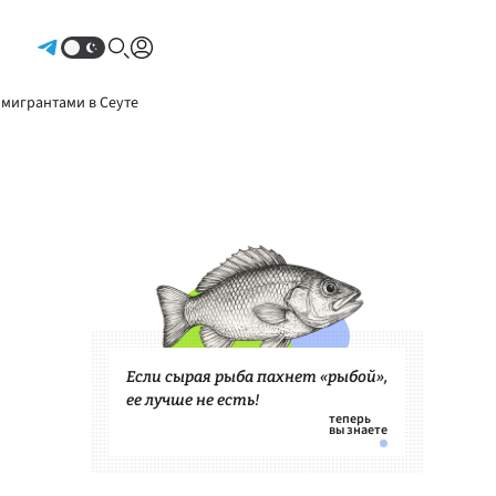
Авторизоваться
 мигрантами в Сеуте
Если сырая рыба пахнет «рыбой»,
ее лучше не есть!