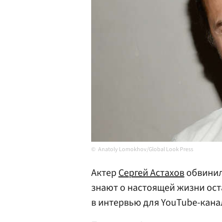
Anatoly Lomokhov/Global Look Press
Актер
Сергей Астахов
обвини
знают о настоящей жизни ост
в интервью для YouTube-кана