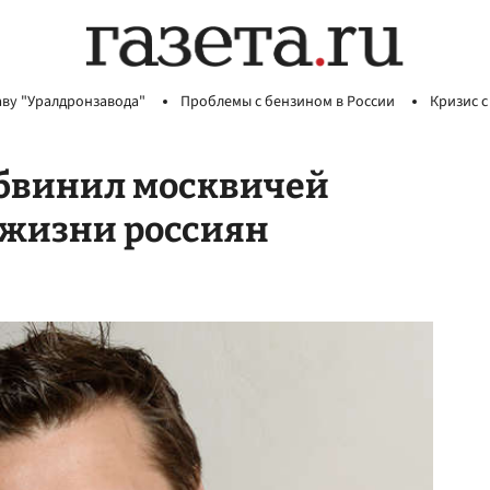
аву "Уралдронзавода"
Проблемы с бензином в России
Кризис с
обвинил москвичей
 жизни россиян