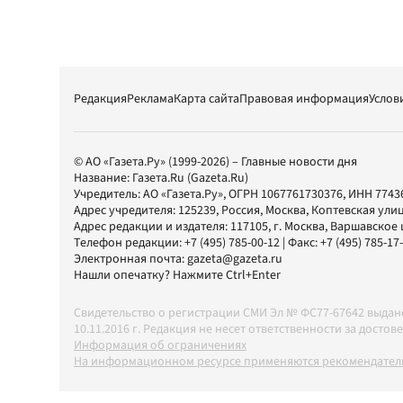
Редакция
Реклама
Карта сайта
Правовая информация
Услов
© АО «Газета.Ру» (1999-2026) – Главные новости дня
Название:
Газета.Ru
(Gazeta.Ru)
Учредитель:
АО «Газета.Ру»
, ОГРН 1067761730376, ИНН 7743
Адрес учредителя: 125239, Россия, Москва, Коптевская улиц
Адрес редакции и издателя:
117105
, г.
Москва
,
Варшавское шо
Телефон редакции:
+7 (495) 785-00-12
| Факс:
+7 (495) 785-17
Электронная почта:
gazeta@gazeta.ru
Нашли опечатку? Нажмите Ctrl+Enter
Свидетельство о регистрации СМИ Эл № ФС77-67642 выда
10.11.2016 г. Редакция не несет ответственности за дос
Информация об ограничениях
На информационном ресурсе применяются рекомендатель