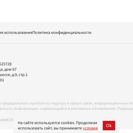
ия использования
Политика конфиденциальности
625728
а, дом 67
ссе, д.9, стр.1
-01
но федеральной службой по надзору в сфере связи, информационных т
товерность информации, содержащейся в рекламных объявлениях. Редак
ные технологии в соответствии с Правилами
На сайте используются cookies. Продолжая
Ok
использовать сайт, вы принимаете
условия