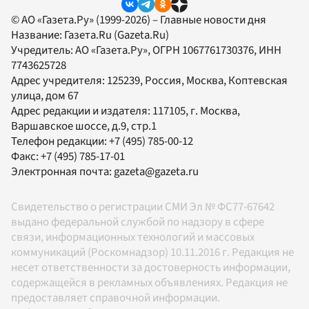
© АО «Газета.Ру» (1999-2026) – Главные новости дня
Название:
Газета.Ru
(Gazeta.Ru)
Учредитель:
АО «Газета.Ру»
, ОГРН 1067761730376, ИНН
7743625728
Адрес учредителя: 125239, Россия, Москва, Коптевская
улица, дом 67
Адрес редакции и издателя:
117105
, г.
Москва
,
Варшавское шоссе, д.9, стр.1
Телефон редакции:
+7 (495) 785-00-12
Факс:
+7 (495) 785-17-01
Электронная почта:
gazeta@gazeta.ru
Свидетельство о регистрации СМИ Эл № ФС77-67642
выдано федеральной службой по надзору в сфере
связи, информационных технологий и массовых
коммуникаций (Роскомнадзор) 10.11.2016 г. Редакция не
несет ответственности за достоверность информации,
содержащейся в рекламных объявлениях. Редакция не
предоставляет справочной информации.