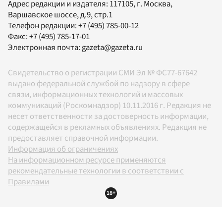
Адрес редакции и издателя:
117105
, г.
Москва
,
Варшавское шоссе, д.9, стр.1
Телефон редакции:
+7 (495) 785-00-12
Факс:
+7 (495) 785-17-01
Электронная почта:
gazeta@gazeta.ru
Свидетельство о регистрации СМИ Эл № ФС77-67642
выдано федеральной службой по надзору в сфере
связи, информационных технологий и массовых
коммуникаций (Роскомнадзор) 10.11.2016 г. Редакция не
несет ответственности за достоверность информации,
содержащейся в рекламных объявлениях. Редакция не
предоставляет справочной информации.
Информация об ограничениях
На информационном ресурсе применяются
рекомендательные технологии в соответствии с
Правилами
18+