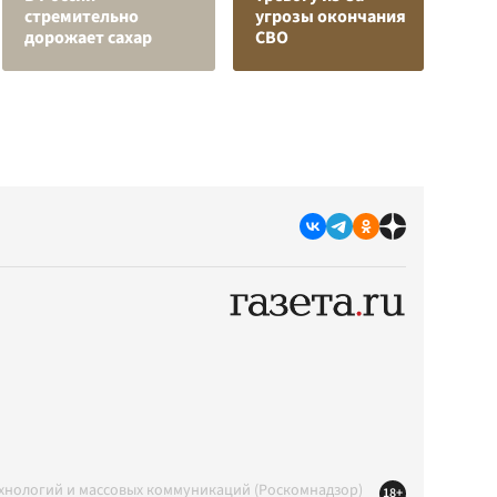
стремительно
угрозы окончания
в
дорожает сахар
СВО
р
ехнологий и массовых коммуникаций (Роскомнадзор)
18+