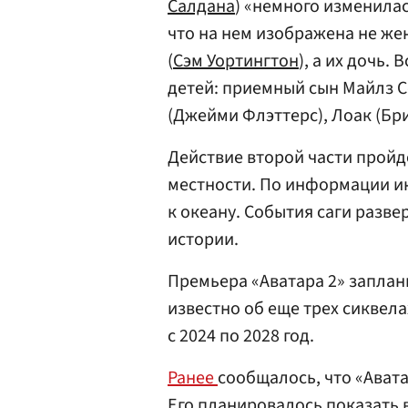
Салдана
) «немного изменил
что на нем изображена не же
(
Сэм Уортингтон
), а их дочь.
детей: приемный сын Майлз С
(Джейми Флэттерс), Лоак (Бри
Действие второй части пройде
местности. По информации и
к океану. События саги разве
истории.
Премьера «Аватара 2» заплан
известно об еще трех сиквела
с 2024 по 2028 год.
Ранее
сообщалось, что «Авата
Его планировалось показать 