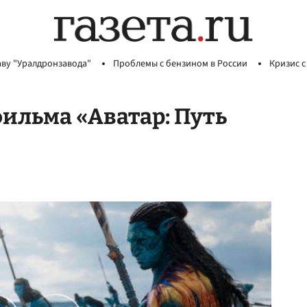
аву "Уралдронзавода"
Проблемы с бензином в России
Кризис с
фильма «Аватар: Путь