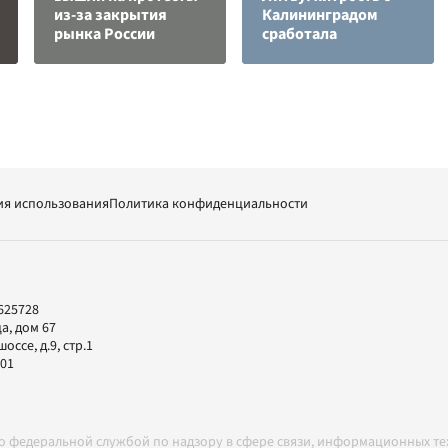
из-за закрытия
Калининградом
рынка России
сработала
ия использования
Политика конфиденциальности
625728
а, дом 67
ссе, д.9, стр.1
-01
но федеральной службой по надзору в сфере связи, информационных т