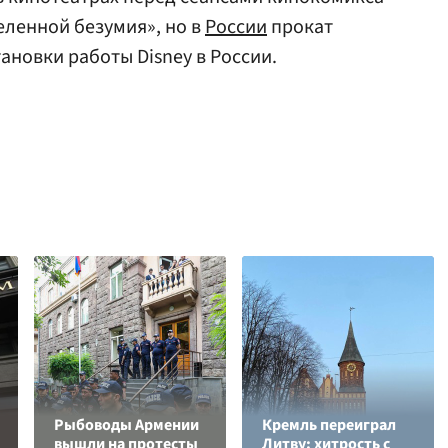
еленной безумия», но в
России
прокат
ановки работы Disney в России.
Рыбоводы Армении
Кремль переиграл
вышли на протесты
Литву: хитрость с