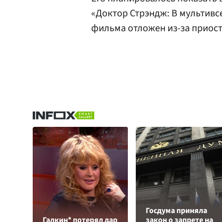
«Доктор Стрэндж: В мультивс
фильма отложен из-за приост
Госдума приняла
Галкин* потерял дар
закон о запрете на