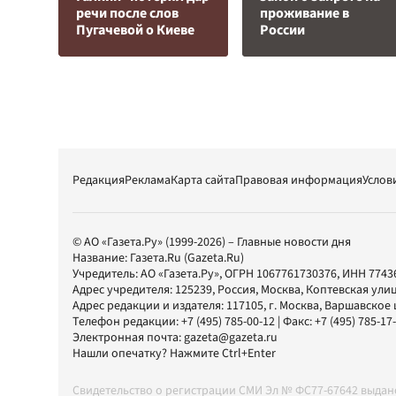
речи после слов
проживание в
Пугачевой о Киеве
России
Редакция
Реклама
Карта сайта
Правовая информация
Услов
© АО «Газета.Ру» (1999-2026) – Главные новости дня
Название:
Газета.Ru
(Gazeta.Ru)
Учредитель:
АО «Газета.Ру»
, ОГРН 1067761730376, ИНН 7743
Адрес учредителя: 125239, Россия, Москва, Коптевская улиц
Адрес редакции и издателя:
117105
, г.
Москва
,
Варшавское шо
Телефон редакции:
+7 (495) 785-00-12
| Факс:
+7 (495) 785-17
Электронная почта:
gazeta@gazeta.ru
Нашли опечатку? Нажмите Ctrl+Enter
Свидетельство о регистрации СМИ Эл № ФС77-67642 выда