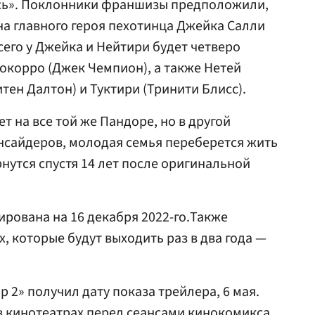
ась». Поклонники франшизы предположили,
на главного героя пехотинца Джейка Салли
 Всего у Джейка и Нейтири будет четверо
окорро (Джек Чемпион), а также Нетей
тен Далтон) и Туктири (Тринити Блисс).
т на все той же Пандоре, но в другой
нсайдеров, молодая семья переберется жить
рнутся спустя 14 лет после оригинальной
ирована на 16 декабря 2022-го.Также
х, которые будут выходить раз в два года —
р 2» получил дату показа трейлера, 6 мая.
в кинотеатрах перед сеансами кинокомикса