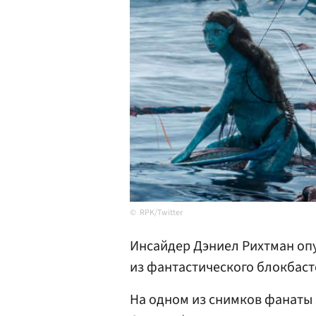
RPK/Twitter
Инсайдер Дэниел Рихтман опу
из фантастического блокбасте
На одном из снимков фанаты 