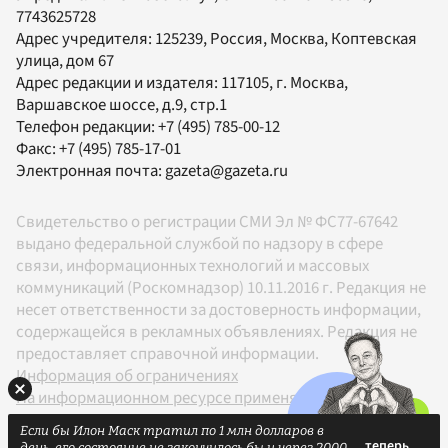
7743625728
Адрес учредителя: 125239, Россия, Москва, Коптевская
улица, дом 67
Адрес редакции и издателя:
117105
, г.
Москва
,
Варшавское шоссе, д.9, стр.1
Телефон редакции:
+7 (495) 785-00-12
Факс:
+7 (495) 785-17-01
Электронная почта:
gazeta@gazeta.ru
Свидетельство о регистрации СМИ Эл № ФС77-67642
выдано федеральной службой по надзору в сфере
связи, информационных технологий и массовых
коммуникаций (Роскомнадзор) 10.11.2016 г. Редакция не
несет ответственности за достоверность информации,
содержащейся в рекламных объявлениях. Редакция не
предоставляет справочной информации.
Информация об ограничениях
На информационном ресурсе применяются
рекомендательные технологии в соответствии с
Если бы Илон Маск тратил по 1 млн долларов в
Правилами
день, его состояние не закончилось бы и через 2000