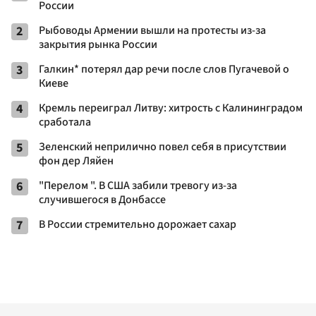
России
2
Рыбоводы Армении вышли на протесты из-за
закрытия рынка России
3
Галкин* потерял дар речи после слов Пугачевой о
Киеве
4
Кремль переиграл Литву: хитрость с Калининградом
сработала
5
Зеленский неприлично повел cебя в присутствии
фон дер Ляйен
6
"Перелом ". В США забили тревогу из-за
случившегося в Донбассе
7
В России стремительно дорожает сахар