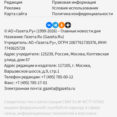
Редакция
Правовая информация
Реклама
Условия использования
Карта сайта
Политика конфиденциальности
© АО «Газета.Ру» (1999-2026) – Главные новости дня
Название:
Газета.Ru
(Gazeta.Ru)
Учредитель:
АО «Газета.Ру»
, ОГРН 1067761730376, ИНН
7743625728
Адрес учредителя: 125239, Россия, Москва, Коптевская
улица, дом 67
Адрес редакции и издателя:
117105
, г.
Москва
,
Варшавское шоссе, д.9, стр.1
Телефон редакции:
+7 (495) 785-00-12
Факс:
+7 (495) 785-17-01
Электронная почта:
gazeta@gazeta.ru
Свидетельство о регистрации СМИ Эл № ФС77-67642
выдано федеральной службой по надзору в сфере
связи, информационных технологий и массовых