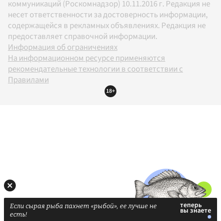
коммуникаций (Роскомнадзор) 10.11.2016 г. Редакция не
несет ответственности за достоверность информации,
содержащейся в рекламных объявлениях. Редакция не
предоставляет справочной информации.
Информация об ограничениях
На информационном ресурсе применяются
рекомендательные технологии в соответствии с
Правилами
18+
Если сырая рыба пахнет «рыбой», ее лучше не
есть!