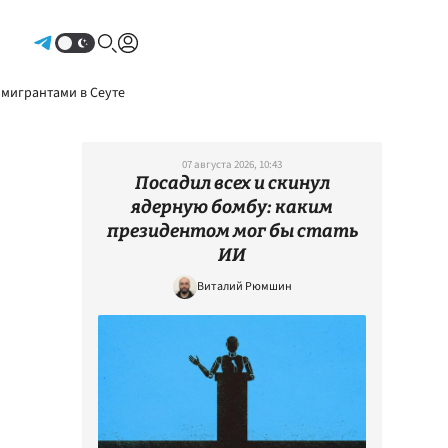
Авторизоваться
 мигрантами в Сеуте
07 августа 2026, 10:43
Посадил всех и скинул
ядерную бомбу: каким
президентом мог бы стать
ИИ
Виталий Рюмшин