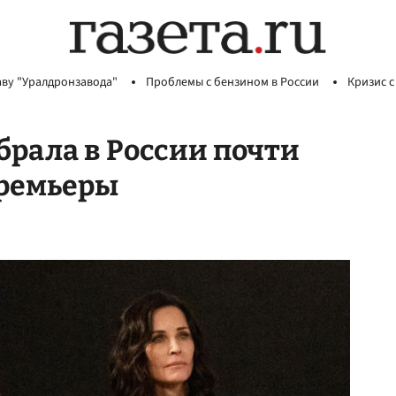
аву "Уралдронзавода"
Проблемы с бензином в России
Кризис с
брала в России почти
премьеры