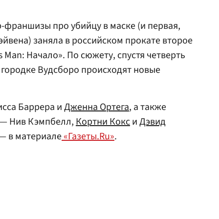
р-франшизы про убийцу в маске (и первая,
эйвена) заняла в российском прокате второе
s Man: Начало». По сюжету, спустя четверть
в городке Вудсборо происходят новые
исса Баррера и
Дженна Ортега
, а также
 — Нив Кэмпбелл,
Кортни Кокс
и
Дэвид
— в материале
«Газеты.Ru»
.