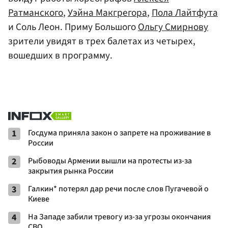
Ратманского
,
Уэйна Макгрегора
,
Пола Лайтфута
и Соль Леон. Приму Большого
Ольгу Смирнову
зрители увидят в трех балетах из четырех,
вошедших в программу.
1
Госдума приняла закон о запрете на проживание в
России
2
Рыбоводы Армении вышли на протесты из-за
закрытия рынка России
3
Галкин* потерял дар речи после слов Пугачевой о
Киеве
4
На Западе забили тревогу из-за угрозы окончания
СВО