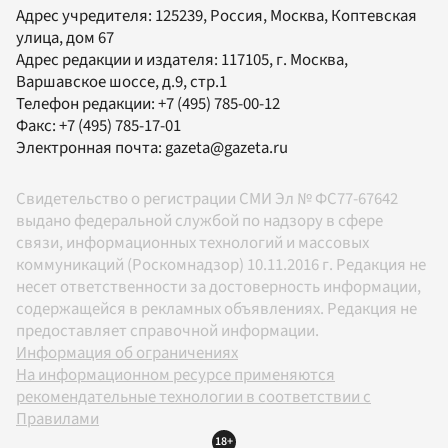
Адрес учредителя: 125239, Россия, Москва, Коптевская
улица, дом 67
Адрес редакции и издателя:
117105
, г.
Москва
,
Варшавское шоссе, д.9, стр.1
Телефон редакции:
+7 (495) 785-00-12
Факс:
+7 (495) 785-17-01
Электронная почта:
gazeta@gazeta.ru
Свидетельство о регистрации СМИ Эл № ФС77-67642
выдано федеральной службой по надзору в сфере
связи, информационных технологий и массовых
коммуникаций (Роскомнадзор) 10.11.2016 г. Редакция не
несет ответственности за достоверность информации,
содержащейся в рекламных объявлениях. Редакция не
предоставляет справочной информации.
Информация об ограничениях
На информационном ресурсе применяются
рекомендательные технологии в соответствии с
Правилами
18+