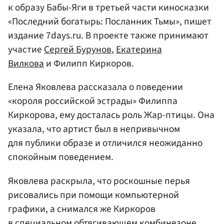
к образу Бабы-Яги в третьей части киносказки
«Последний богатырь: Посланник Тьмы», пишет
издание 7days.ru. В проекте также принимают
участие
Сергей Бурунов
,
Екатерина
Вилкова
и Филипп Киркоров.
Елена Яковлева рассказала о поведении
«короля российской эстрады» Филиппа
Киркорова, ему досталась роль Жар-птицы. Она
указала, что артист был в непривычном
для публики образе и отличился неожиданно
спокойным поведением.
Яковлева раскрыла, что роскошные перья
рисовались при помощи компьютерной
графики, а снимался же Киркоров
в специальном обтягивающем комбинезоне