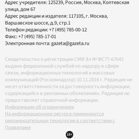
Адрес учредителя: 125239, Россия, Москва, Коптевская
улица, дом 67
Адрес редакции и издателя:
117105
, г.
Москва
,
Варшавское шоссе, д.9, стр.1
Телефон редакции:
+7 (495) 785-00-12
Факс:
+7 (495) 785-17-01
Электронная почта:
gazeta@gazeta.ru
Свидетельство о регистрации СМИ Эл № ФС77-67642
выдано федеральной службой по надзору в сфере
связи, информационных технологий и массовых
коммуникаций (Роскомнадзор) 10.11.2016 г. Редакция не
несет ответственности за достоверность информации,
содержащейся в рекламных объявлениях. Редакция не
предоставляет справочной информации.
Информация об ограничениях
На информационном ресурсе применяются
рекомендательные технологии в соответствии с
Правилами
18+