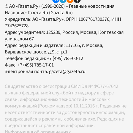
© АО «Газета.Ру» (1999-2026) – Главные новости дня
Название:
Газета.Ru
(Gazeta.Ru)
Учредитель:
АО «Газета.Ру»
, ОГРН 1067761730376, ИНН
7743625728
Адрес учредителя: 125239, Россия, Москва, Коптевская
улица, дом 67
Адрес редакции и издателя:
117105
, г.
Москва
,
Варшавское шоссе, д.9, стр.1
Телефон редакции:
+7 (495) 785-00-12
Факс:
+7 (495) 785-17-01
Электронная почта:
gazeta@gazeta.ru
Свидетельство о регистрации СМИ Эл № ФС77-67642
выдано федеральной службой по надзору в сфере
связи, информационных технологий и массовых
коммуникаций (Роскомнадзор) 10.11.2016 г. Редакция не
несет ответственности за достоверность информации,
содержащейся в рекламных объявлениях. Редакция не
предоставляет справочной информации.
Информация об ограничениях