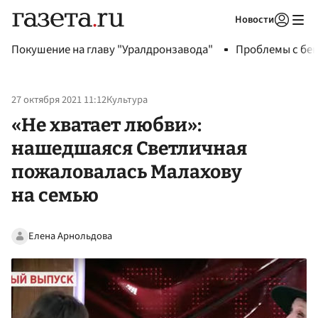
Новости
Авторизоваться
Покушение на главу "Уралдронзавода"
Проблемы с бен
27 октября 2021 11:12
Культура
«Не хватает любви»:
нашедшаяся Светличная
пожаловалась Малахову
на семью
Елена Арнольдова