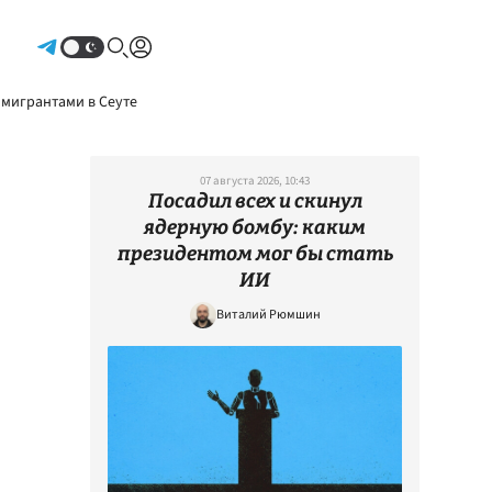
Авторизоваться
 мигрантами в Сеуте
07 августа 2026, 10:43
Посадил всех и скинул
ядерную бомбу: каким
президентом мог бы стать
ИИ
Виталий Рюмшин