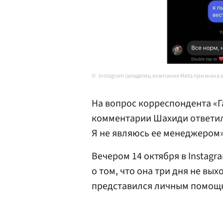
Instagram (владелец компания Meta признана в
На вопрос корреспондента «Г
комментарии Шахиди ответил
Я не являюсь ее менеджером»
Вечером 14 октября в Instag
о том, что она три дня не вы
представился личным помощн