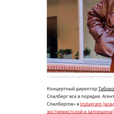
@sashaspilberg/Instagram (владелец компания
Концертный директор
Табри
Спилберг все в порядке. Аге
Спилбергов» в
Instagram (вла
экстремистской и запрещена)