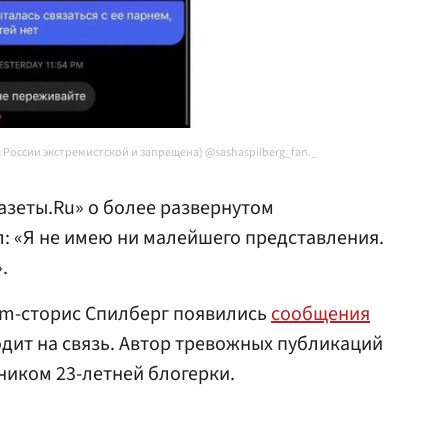
 России экстремистской и запрещена) @sashaspilberg_fan._
азеты.Ru» о более развернутом
: «Я не имею ни малейшего представления.
.
ram-сторис Спилберг появились
сообщения
ходит на связь. Автор тревожных публикаций
иком 23-летней блогерки.