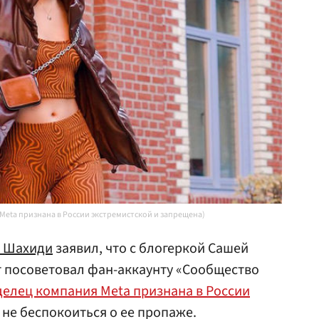
 Meta признана в России экстремистской и запрещена)
з Шахиди
заявил, что с блогеркой Сашей
нт посоветовал фан-аккаунту «Сообщество
делец компания Meta признана в России
не беспокоиться о ее пропаже.