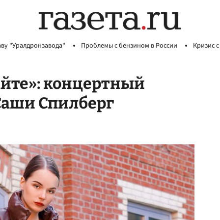
аву "Уралдронзавода"
Проблемы с бензином в России
Кризис с
айте»: концертный
Саши Спилберг