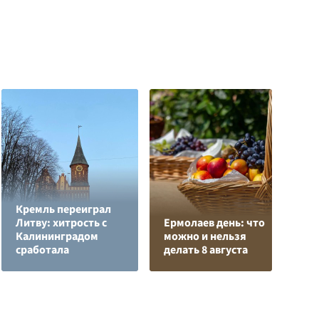
Кремль переиграл
Литву: хитрость с
Ермолаев день: что
В
Калининградом
можно и нельзя
с
сработала
делать 8 августа
д