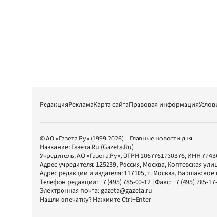
Редакция
Реклама
Карта сайта
Правовая информация
Услов
© АО «Газета.Ру» (1999-2026) – Главные новости дня
Название:
Газета.Ru
(Gazeta.Ru)
Учредитель:
АО «Газета.Ру»
, ОГРН 1067761730376, ИНН 7743
Адрес учредителя: 125239, Россия, Москва, Коптевская улиц
Адрес редакции и издателя:
117105
, г.
Москва
,
Варшавское шо
Телефон редакции:
+7 (495) 785-00-12
| Факс:
+7 (495) 785-17
Электронная почта:
gazeta@gazeta.ru
Нашли опечатку? Нажмите Ctrl+Enter