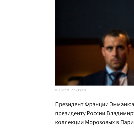
Global Look Press
Президент Франции Эмманю
президенту России Владимиру
коллекции Морозовых в Пари