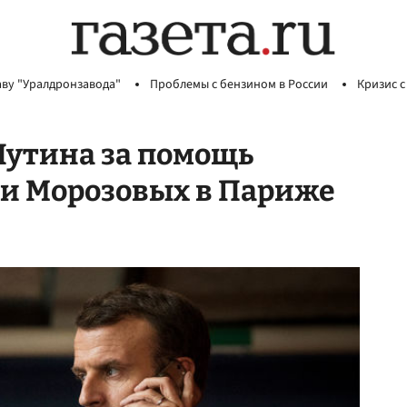
аву "Уралдронзавода"
Проблемы с бензином в России
Кризис с
Путина за помощь
ки Морозовых в Париже