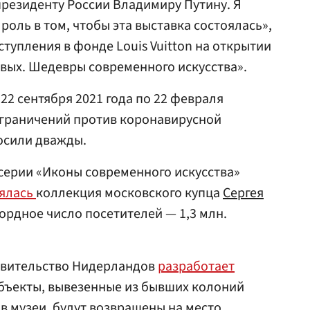
резиденту России Владимиру Путину. Я
роль в том, чтобы эта выставка состоялась»,
тупления в фонде Louis Vuitton на открытии
вых. Шедевры современного искусства».
22 сентября 2021 года по 22 февраля
 ограничений против коронавирусной
осили дважды.
х серии «Иконы современного искусства»
ялась
коллекция московского купца
Сергея
кордное число посетителей — 1,3 млн.
равительство Нидерландов
разработает
объекты, вывезенные из бывших колоний
 музеи, будут возвращены на место.