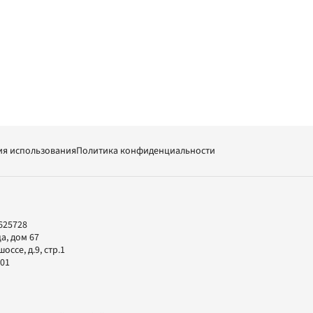
ия использования
Политика конфиденциальности
625728
а, дом 67
ссе, д.9, стр.1
-01