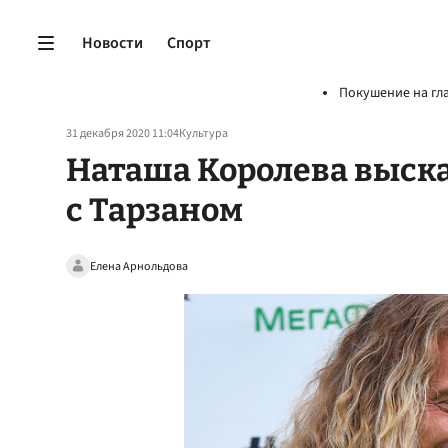
Новости
Спорт
Покушение на гл
31 декабря 2020 11:04
Культура
Наташа Королева выска
с Тарзаном
Елена Арнольдова