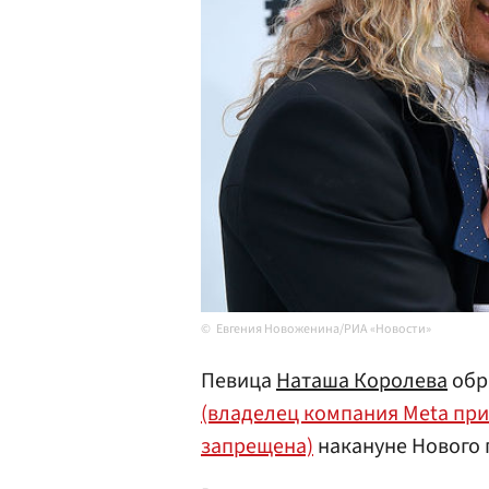
Евгения Новоженина/РИА «Новости»
Певица
Наташа Королева
обр
(владелец компания Meta при
запрещена)
накануне Нового 