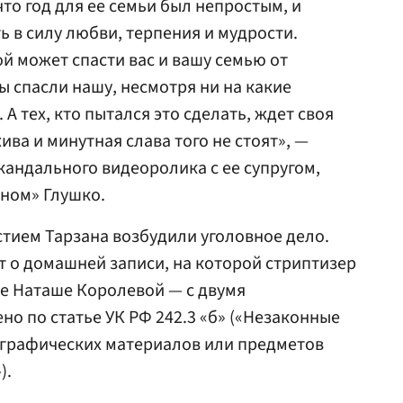
что год для ее семьи был непростым, и
 в силу любви, терпения и мудрости.
ой может спасти вас и вашу семью от
ы спасли нашу, несмотря ни на какие
А тех, кто пытался это сделать, ждет своя
ива и минутная слава того не стоят», —
кандального видеоролика с ее супругом,
ном» Глушко.
стием Тарзана возбудили уголовное дело.
 о домашней записи, на которой стриптизер
е Наташе Королевой — с двумя
о по статье УК РФ 242.3 «б» («Незаконные
ографических материалов или предметов
).