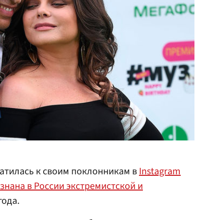
атилась к своим поклонникам в
Instagram
знана в России экстремистской и
года.