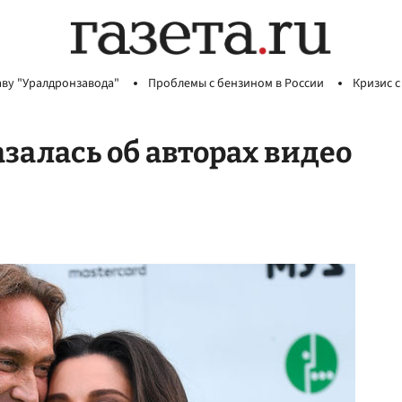
аву "Уралдронзавода"
Проблемы с бензином в России
Кризис с
залась об авторах видео